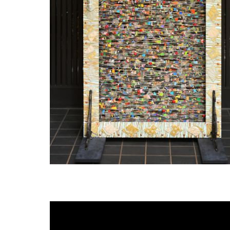
動
画
プ
レ