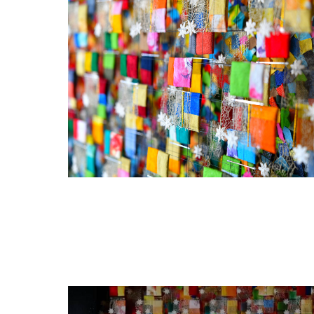
動
画
プ